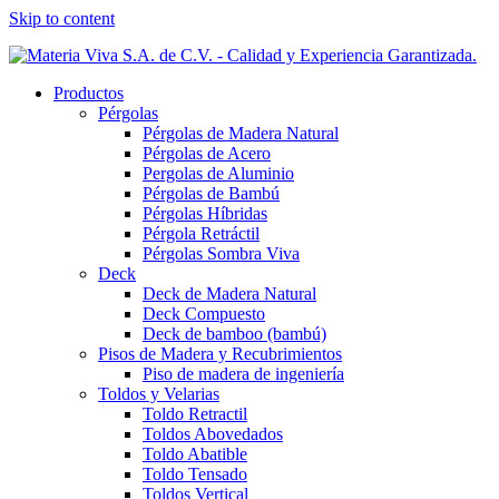
Skip to content
Productos
Pérgolas
Pérgolas de Madera Natural
Pérgolas de Acero
Pergolas de Aluminio
Pérgolas de Bambú
Pérgolas Híbridas
Pérgola Retráctil
Pérgolas Sombra Viva
Deck
Deck de Madera Natural
Deck Compuesto
Deck de bamboo (bambú)
Pisos de Madera y Recubrimientos
Piso de madera de ingeniería
Toldos y Velarias
Toldo Retractil
Toldos Abovedados
Toldo Abatible
Toldo Tensado
Toldos Vertical